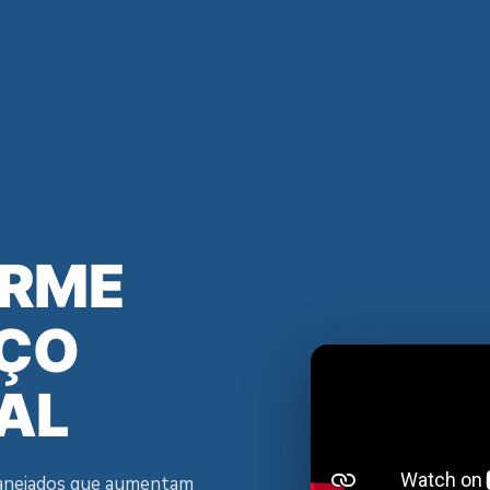
RME
AÇO
AL
lanejados que aumentam